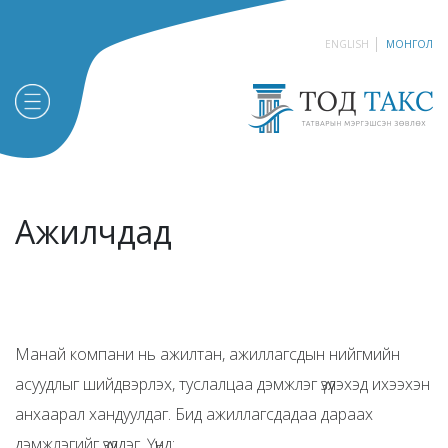
ENGLISH
МОНГОЛ
Ажилчдад
Манай компани нь ажилтан, ажиллагсдын нийгмийн
асуудлыг шийдвэрлэх, туслалцаа дэмжлэг үзүүлэхэд ихээхэн
анхаарал хандуулдаг. Бид ажиллагсдадаа дараах
дэмжлэгийг үзүүлдэг. Үүнд: