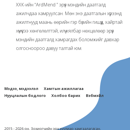
ХХК-ийн “ArdMend ” эрүүл мэндийн даатгалд
ажилчдаа хамруулсан. Мөн энэ даатгалын хүрээнд
ажилтнууд маань өөрийн гэр бүлийн гишүүд, хайртай
хүмүүсээ хөнгөлөлттэй, илүү хялбар нөхцөлөөр эрүүл
мэндийн даатгалд хамрагдах боломжийг давхар
олгосноороо давуу талтай юм.
Мэдээ, мэдээлэл
Хамтын ажиллагаа
Нууцлалын бодлого
Холбоо барих
Вэбмэйл
2015 - 2026 он. Зохиогчийн эрх хуулиар хамгаалагдсан.