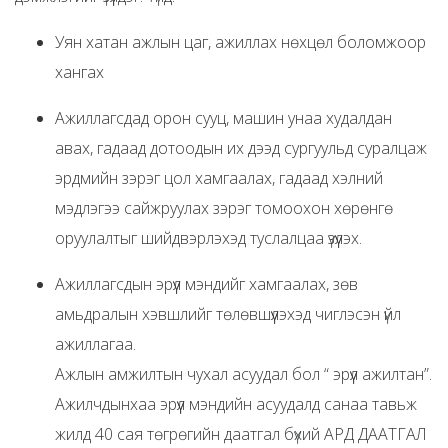
Уян хатан ажлын цаг, ажиллах нөхцөл боломжоор
хангах
Ажиллагсдад орон сууц, машин унаа худалдан
авах, гадаад дотоодын их дээд сургуульд суралцаж
эрдмийн зэрэг цол хамгаалах, гадаад хэлний
мэдлэгээ сайжруулах зэрэг томоохон хөрөнгө
оруулалтыг шийдвэрлэхэд туслалцаа үзүүлэх.
Ажиллагсдын эрүүл мэндийг хамгаалах, зөв
амьдралын хэвшлийг төлөвшүүлэхэд чиглэсэн үйл
ажиллагаа.
Ажлын амжилтын чухал асуудал бол “ эрүүл ажилтан”.
Ажилчдынхаа эрүүл мэндийн асуудалд санаа тавьж
жилд 40 сая төгрөгийн даатгал бүхий АРД ДААТГАЛ